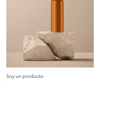
Soy un producto
Precio
$130