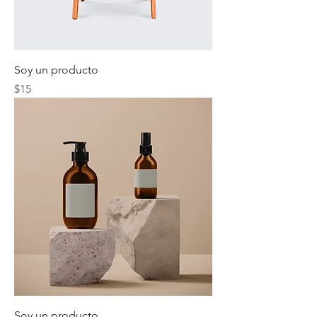
Soy un producto
Precio
$15
Soy un producto