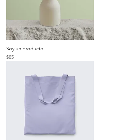
Soy un producto
Precio
$85