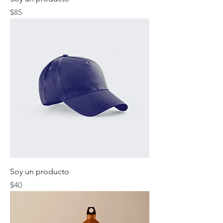
Precio
$85
Soy un producto
Precio
$40