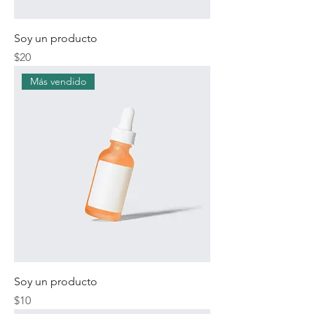
Soy un producto
Precio
$20
Más vendido
Soy un producto
Precio
$10